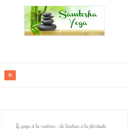
Yoga à Bayenghem-lès-Éperlecques, Oye-Plage, Saint-Omer, Audruicq,...
en association et à domicile.
QUI SUIS-JE ?
Le yoga et la maîtrise : de l’ardeur à la plénitude