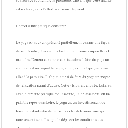
conscience et atteindre la plénitude. Une fois que cette finalité
est réalisée, alors l’effort nécessaire disparaît.
L’effort d’une pratique constante
Le yoga est souvent présenté partiellement comme une façon
de se détendre, et ainsi de relâcher les tensions corporelles et
mentales. L’erreur commune consiste alors à faire du yoga un
état inerte dans lequel le corps, allongé sur le tapis, se laisse
aller à la passivité. Il s’agirait ainsi de faire du yoga un moyen
de relaxation parmi d’autres. Cette vision est erronée. Loin, en
effet, d’être une pratique mollassonne, un délassement, ou un
paisible repos transitoire, le yoga est un investissement de
tous les instants afin de transcender les déterminations qui
nous asservissent. Il s’agit de dépasser les conditions des
phénomènes qui peuvent dominer l’homme afin de vivre une