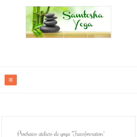
Yoga à Bayenghem-lès-Éperlecques, Oye-Plage, Saint-Omer, Audruicq,...
en association et à domicile.
QUI SUIS-JE ?
Prochains ateliers de yoga "Transformation"