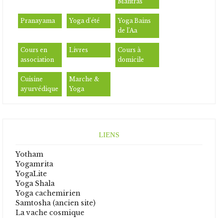
Mantras
Pranayama
Yoga d'été
Yoga Bains
de l'Aa
Cours en
Livres
Cours à
association
domicile
Cuisine
Marche &
ayurvédique
Yoga
LIENS
Yotham
Yogamrita
YogaLite
Yoga Shala
Yoga cachemirien
Samtosha (ancien site)
La vache cosmique