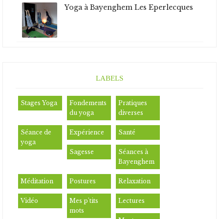
Yoga à Bayenghem Les Eperlecques
LABELS
Stages Yoga
Fondements
Pratiques
du yoga
diverses
Séance de
Expérience
Santé
yoga
Sagesse
Séances à
Bayenghem
Méditation
Postures
Relaxation
Vidéo
Mes p'tits
Lectures
mots