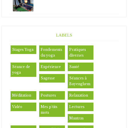
LABELS
Stages Yoga
Fondements
Pratiques
du yoga
diverses
Séance de
Expérience
Santé
yoga
Sagesse
Séances à
Bayenghem
Méditation
Postures
Relaxation
Vidéo
Mes p'tits
Lectures
mots
Mantras