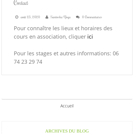
COURS DE YOGA
Contact
août 23, 2020
Samtosha Yoga
0 Commentaires
STAGES DE YOGA
Pour connaître les lieux et horaires des
cours en association, cliquer
ici
CONTACT
Pour les stages et autres informations: 06
74 23 29 74
Accueil
ARCHIVES DU BLOG