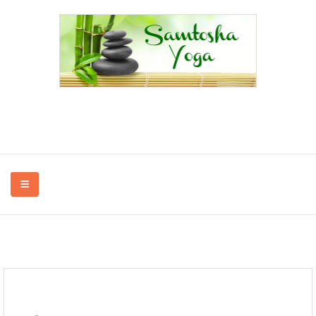
Yoga à Bayenghem-lès-Éperlecques, Oye-Plage, Saint-Omer, Audruicq,...
en association et à domicile.
QUI SUIS-JE ?