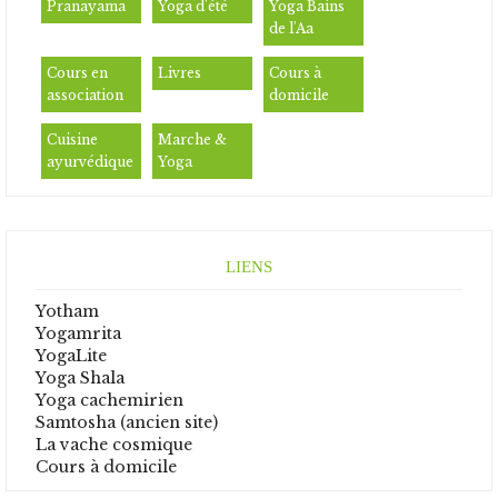
Pranayama
Yoga d'été
Yoga Bains
de l'Aa
Cours en
Livres
Cours à
association
domicile
Cuisine
Marche &
ayurvédique
Yoga
LIENS
Yotham
Yogamrita
YogaLite
Yoga Shala
Yoga cachemirien
Samtosha (ancien site)
La vache cosmique
Cours à domicile