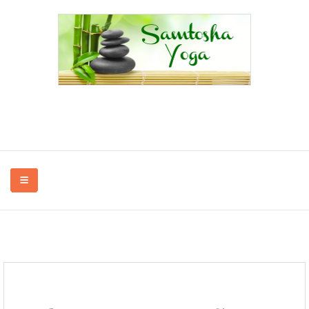
Yoga à Bayenghem-lès-Éperlecques, Oye-Plage, Saint-Omer, Audruicq,...
en association et à domicile.
QUI SUIS-JE ?