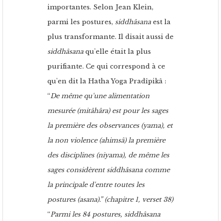
importantes. Selon Jean Klein,
parmi les postures,
siddhâsana
est la
plus transformante. Il disait aussi de
siddhâsana
qu'elle était la plus
purifiante. Ce qui correspond à ce
qu'en dit la Hatha Yoga Pradîpikâ :
“
De même qu'une alimentation
mesurée (mitâhâra) est pour les sages
la première des observances (yama), et
la non violence (ahimsâ) la première
des disciplines (niyama), de même les
sages considèrent siddhâsana comme
la principale d'entre toutes les
postures (asana).” (chapitre 1, verset 38)
“
Parmi les 84 postures, siddhâsana