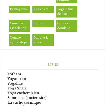
Pranayama
Yoga d'été
Yoga Bains
de l'Aa
Cours en
Livres
Cours à
association
domicile
Cuisine
Marche &
ayurvédique
Yoga
LIENS
Yotham
Yogamrita
YogaLite
Yoga Shala
Yoga cachemirien
Samtosha (ancien site)
La vache cosmique