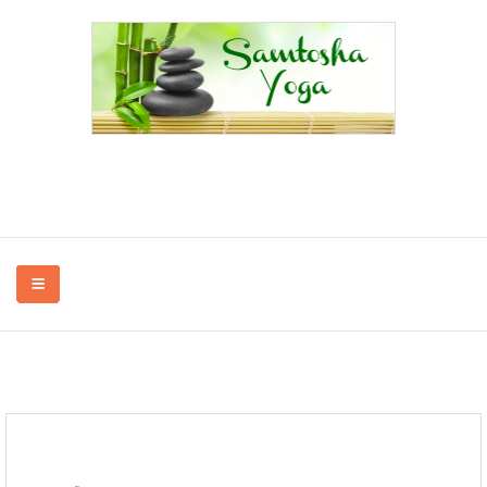
Yoga à Bayenghem-lès-Éperlecques, Oye-Plage, Saint-Omer, Audruicq,...
en association et à domicile.
QUI SUIS-JE ?