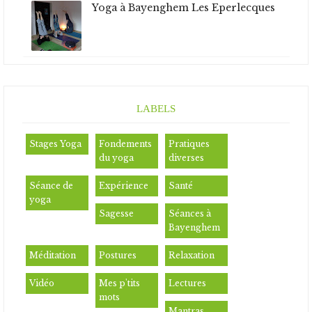
Yoga à Bayenghem Les Eperlecques
LABELS
Stages Yoga
Fondements
Pratiques
du yoga
diverses
Séance de
Expérience
Santé
yoga
Sagesse
Séances à
Bayenghem
Méditation
Postures
Relaxation
Vidéo
Mes p'tits
Lectures
mots
Mantras