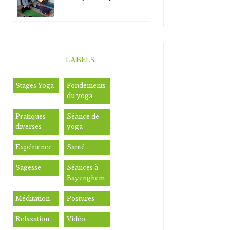
LABELS
Stages Yoga
Fondements
du yoga
Pratiques
Séance de
diverses
yoga
Expérience
Santé
Sagesse
Séances à
Bayenghem
Méditation
Postures
Relaxation
Vidéo