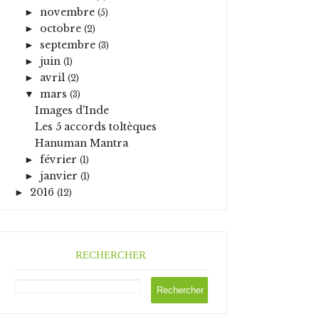
novembre
►
(5)
octobre
►
(2)
septembre
►
(3)
juin
►
(1)
avril
►
(2)
mars
▼
(3)
Images d'Inde
Les 5 accords toltèques
Hanuman Mantra
février
►
(1)
janvier
►
(1)
2016
►
(12)
RECHERCHER