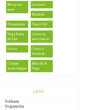
Mes p'tits
Lectures
mots
Mantras
Pranayama
Yoga d'été
Yoga Bains
Cours en
de l'Aa
association
Livres
Cours à
domicile
Cuisine
Marche &
ayurvédique
Yoga
LIENS
Yotham
Yogamrita