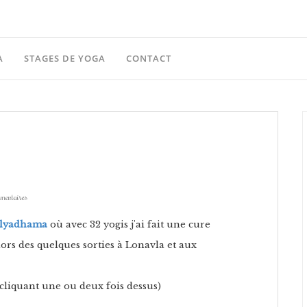
A
STAGES DE YOGA
CONTACT
mentaires
alyadhama
où avec 32 yogis j'ai fait une cure
lors des quelques sorties à Lonavla et aux
cliquant une ou deux fois dessus)