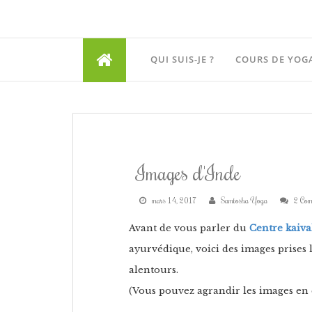
QUI SUIS-JE ?
COURS DE YOG
Images d'Inde
mars 14, 2017
Samtosha Yoga
2 Com
Avant de vous parler du
Centre kaiv
ayurvédique, voici des images prises 
alentours.
(Vous pouvez agrandir les images en 