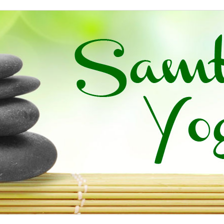
em-lès-Éperlecques, Oye-Plage, Saint-Omer, Audruicq,... en association